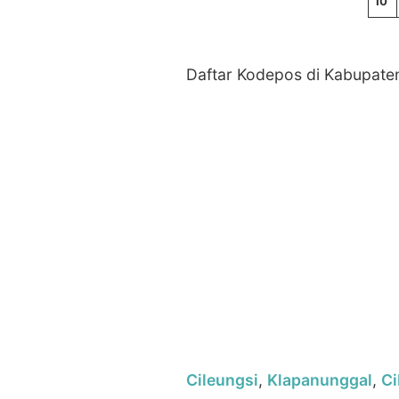
10
Daftar Kodepos di Kabupat
Cileungsi
,
Klapanunggal
,
Ci