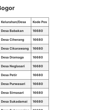
Bogor
Kelurahan/Desa
Kode Pos
Desa Babakan
16680
Desa Ciherang
16680
Desa Cikarawang
16680
Desa Dramaga
16680
Desa Neglasari
16680
Desa Petir
16680
Desa Purwasari
16680
Desa Sirnasari
16680
Desa Sukadamai
16680