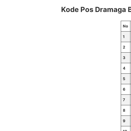
Kode Pos Dramaga 
No
1
2
3
4
5
6
7
8
9