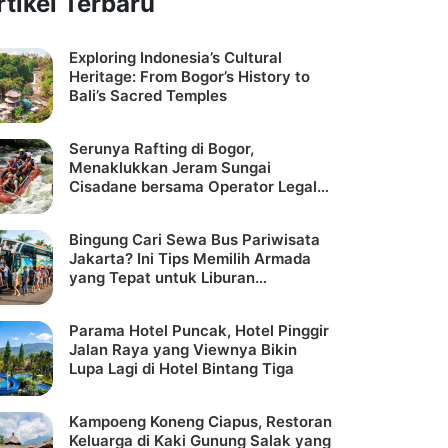
rtikel Terbaru
Exploring Indonesia’s Cultural
Heritage: From Bogor’s History to
Bali’s Sacred Temples
Serunya Rafting di Bogor,
Menaklukkan Jeram Sungai
Cisadane bersama Operator Legal
dan Aman – CV CR ONE GROUP
Bingung Cari Sewa Bus Pariwisata
Jakarta? Ini Tips Memilih Armada
yang Tepat untuk Liburan
Rombongan
Parama Hotel Puncak, Hotel Pinggir
Jalan Raya yang Viewnya Bikin
Lupa Lagi di Hotel Bintang Tiga
Kampoeng Koneng Ciapus, Restoran
Keluarga di Kaki Gunung Salak yang