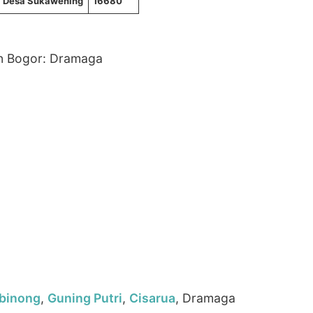
Desa Sukawening
16680
en Bogor: Dramaga
binong
,
Guning Putri
,
Cisarua
, Dramaga