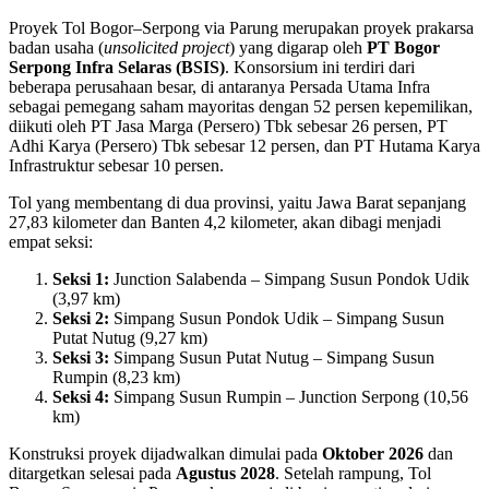
Proyek Tol Bogor–Serpong via Parung merupakan proyek prakarsa
badan usaha (
unsolicited project
) yang digarap oleh
PT Bogor
Serpong Infra Selaras (BSIS)
. Konsorsium ini terdiri dari
beberapa perusahaan besar, di antaranya Persada Utama Infra
sebagai pemegang saham mayoritas dengan 52 persen kepemilikan,
diikuti oleh PT Jasa Marga (Persero) Tbk sebesar 26 persen, PT
Adhi Karya (Persero) Tbk sebesar 12 persen, dan PT Hutama Karya
Infrastruktur sebesar 10 persen.
Tol yang membentang di dua provinsi, yaitu Jawa Barat sepanjang
27,83 kilometer dan Banten 4,2 kilometer, akan dibagi menjadi
empat seksi:
Seksi 1:
Junction Salabenda – Simpang Susun Pondok Udik
(3,97 km)
Seksi 2:
Simpang Susun Pondok Udik – Simpang Susun
Putat Nutug (9,27 km)
Seksi 3:
Simpang Susun Putat Nutug – Simpang Susun
Rumpin (8,23 km)
Seksi 4:
Simpang Susun Rumpin – Junction Serpong (10,56
km)
Konstruksi proyek dijadwalkan dimulai pada
Oktober 2026
dan
ditargetkan selesai pada
Agustus 2028
. Setelah rampung, Tol