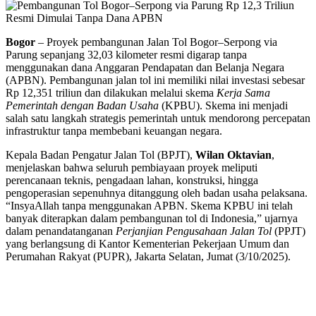
Bogor
– Proyek pembangunan Jalan Tol Bogor–Serpong via
Parung sepanjang 32,03 kilometer resmi digarap tanpa
menggunakan dana Anggaran Pendapatan dan Belanja Negara
(APBN). Pembangunan jalan tol ini memiliki nilai investasi sebesar
Rp 12,351 triliun dan dilakukan melalui skema
Kerja Sama
Pemerintah dengan Badan Usaha
(KPBU). Skema ini menjadi
salah satu langkah strategis pemerintah untuk mendorong percepatan
infrastruktur tanpa membebani keuangan negara.
Kepala Badan Pengatur Jalan Tol (BPJT),
Wilan Oktavian
,
menjelaskan bahwa seluruh pembiayaan proyek meliputi
perencanaan teknis, pengadaan lahan, konstruksi, hingga
pengoperasian sepenuhnya ditanggung oleh badan usaha pelaksana.
“InsyaAllah tanpa menggunakan APBN. Skema KPBU ini telah
banyak diterapkan dalam pembangunan tol di Indonesia,” ujarnya
dalam penandatanganan
Perjanjian Pengusahaan Jalan Tol
(PPJT)
yang berlangsung di Kantor Kementerian Pekerjaan Umum dan
Perumahan Rakyat (PUPR), Jakarta Selatan, Jumat (3/10/2025).