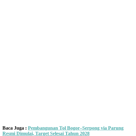
Baca Juga :
Pembangunan Tol Bogor–Serpong via Parung
Resmi Dimulai, Target Selesai Tahun 2028