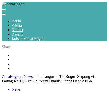
Berita
Wisata
Kuliner
Ragam
Jadwal Sholat Bogor
Share
ZonaBogor
»
News
»
Pembangunan Tol Bogor–Serpong via
Parung Rp 12,3 Triliun Resmi Dimulai Tanpa Dana APBN
News