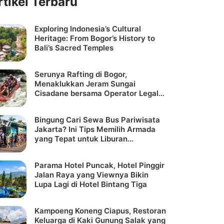
rtikel Terbaru
Exploring Indonesia’s Cultural
Heritage: From Bogor’s History to
Bali’s Sacred Temples
Serunya Rafting di Bogor,
Menaklukkan Jeram Sungai
Cisadane bersama Operator Legal
dan Aman – CV CR ONE GROUP
Bingung Cari Sewa Bus Pariwisata
Jakarta? Ini Tips Memilih Armada
yang Tepat untuk Liburan
Rombongan
Parama Hotel Puncak, Hotel Pinggir
Jalan Raya yang Viewnya Bikin
Lupa Lagi di Hotel Bintang Tiga
Kampoeng Koneng Ciapus, Restoran
Keluarga di Kaki Gunung Salak yang