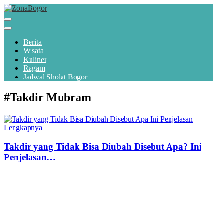
Berita
Wisata
Kuliner
Ragam
Jadwal Sholat Bogor
#Takdir Mubram
Takdir yang Tidak Bisa Diubah Disebut Apa? Ini
Penjelasan…