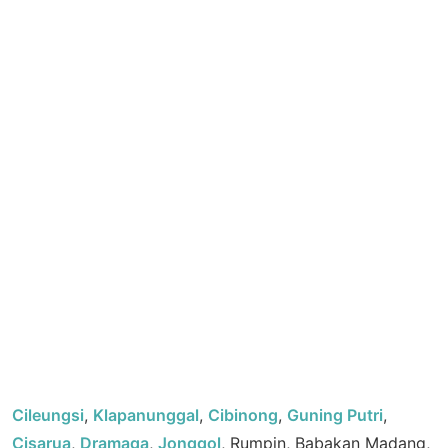
Cileungsi
,
Klapanunggal
,
Cibinong
,
Guning Putri
,
Cisarua
,
Dramaga
,
Jonggol
, Rumpin, Babakan Madang,