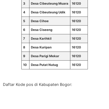
3
Desa Cibeuteung Muara
16120
4
Desa Cibeuteung Udik
16120
5
Desa Cihoe
16120
6
Desa Ciseeng
16120
7
Desa Karihkil
16120
8
Desa Kuripan
16120
9
Desa Parigi Mekar
16120
10
Desa Putat Nutug
16120
Daftar Kode pos di Kabupaten Bogor: