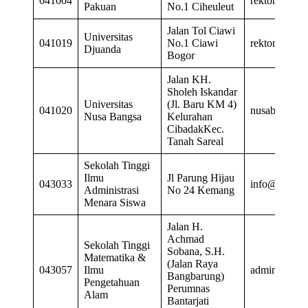
041004
rektorat@unp
Pakuan
No.1 Ciheuleut
Jalan Tol Ciawi
Universitas
041019
No.1 Ciawi
rektorat@uni
Djuanda
Bogor
Jalan KH.
Sholeh Iskandar
Universitas
(Jl. Baru KM 4)
041020
nusabangsa@
Nusa Bangsa
Kelurahan
CibadakKec.
Tanah Sareal
Sekolah Tinggi
Ilmu
Jl Parung Hijau
043033
info@menara
Administrasi
No 24 Kemang
Menara Siswa
Jalan H.
Achmad
Sekolah Tinggi
Sobana, S.H.
Matematika &
(Jalan Raya
043057
Ilmu
admin@stmip
Bangbarung)
Pengetahuan
Perumnas
Alam
Bantarjati