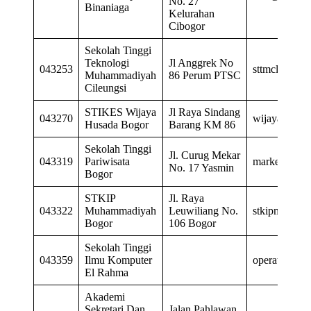
No. 27
Binaniaga
Kelurahan
Cibogor
Sekolah Tinggi
Teknologi
Jl Anggrek No
043253
sttmcls_04@
Muhammadiyah
86 Perum PTSC
Cileungsi
STIKES Wijaya
Jl Raya Sindang
043270
wijayahusad
Husada Bogor
Barang KM 86
Sekolah Tinggi
Jl. Curug Mekar
043319
Pariwisata
marketing@st
No. 17 Yasmin
Bogor
STKIP
Jl. Raya
043322
Muhammadiyah
Leuwiliang No.
stkipm_bog
Bogor
106 Bogor
Sekolah Tinggi
043359
Ilmu Komputer
operatorsti
El Rahma
Akademi
Sekretari Dan
Jalan Pahlawan