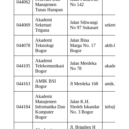
044062
Manajemen
No 142
Tunas Harapan
Akademi
Jalan Siliwangi
044069
Sekretari
sekretariat@t
No 97 Sukasari
Triguna
Akademi
Jalan Bina
044078
Teknologi
Marga No. 17
aktb.bogor@
Bogor
Bogor
Akademi
Jalan Merdeka
044105
Telekomunikasi
akademi_te
No 78
Bogor
AMIK BSI
044163
Jl Merdeka 168
amik.bogor@b
Bogor
Akademi
Manajemen
Jalan K.H.
044184
Informatika Dan
Sholeh Iskandar
info@amikbo
Komputer
No. 3 Bogor
Bogor
Jl. Brigdjen H