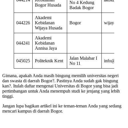
No 4 Kedung
Bogor Husada
Badak Bogor
Akademi
044226
Kebidanan
Bogor
wijayahusad
Wijaya Husada
Akademi
044241
Kebidanan
Annisa Jaya
Jalan Malabar I
045025
Politeknik Kent
info@kent.ac
No 11
Gimana, apakah Anda masih bingung memilih universitas negeri
dan swasta di daerah Bogor?. Pastinya Anda sudah gak bingung
kan?. Itulah daftar mengenai Universitas di Bogor yang bisa jadi
pertimbangan untuk Anda menempuh studi ke jenjang yang lebih
tinggi.
Jangan lupa bagikan artikel ini ke teman-teman Anda yang sedang
mencari kampus di daerah Bogor.