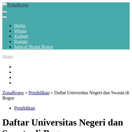
Berita
Wisata
Kuliner
Ragam
Jadwal Sholat Bogor
Share
ZonaBogor
»
Pendidikan
»
Daftar Universitas Negeri dan Swasta di
Bogor
Pendidikan
Daftar Universitas Negeri dan