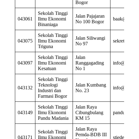
Bogor
Sekolah Tinggi
Jalan Pajajaran
043061
Ilmu Ekonomi
baak@stiebin
No 100 Bogor
Binaniaga
Sekolah Tinggi
Jalan Siliwangi
043075
Ilmu Ekonomi
sekretariat@t
No 97
Triguna
Sekolah Tinggi
Jalan
043097
Ilmu Ekonomi
Ranggagading
info@stiekes
Kesatuan
No 1
Sekolah Tinggi
Teknologi
Jalan Kumbang
043132
info@sttif.ac
Industri dan
No. 23
Farmasi Bogor
Sekolah Tinggi
Jalan Raya
043149
Ilmu Ekonomi
Cibungbulang
pandumadani
Pandu Madania
KM 15
Jalan Raya
Sekolah Tinggi
Pemda-BDB III
043171
Ilmu Ekonomi
stiedewantar