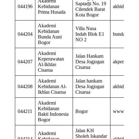
Akademi
Saptadji No. 19
044196
Kebidanan
akbidprima
Cilendek Barat
Prima Husada
Kota Bogor
Akademi
Villa Nusa
Kebidanan
044204
Indah Blok E1
bunda_auni
Bunda Auni
NO 2
Bogor
Akademi
Jalan Hankam
Keperawatan
044207
Desa Jogjogan
akper_alikhl
Al-Ikhlas
Cisarua
Cisarua
Akademi
Jalan hankam
044208
Kebidanan Al-
Desa Jogjogan
akbid_alikhl
Ikhlas Cisarua
Cisarua
Akademi
Kebidanan
044211
Bogor
www.akbid_
Bakti Indonesia
Bogor
Jalan KH
Akademi
Sholeh Iskandar
044214
Kebidanan
akbid_bogo