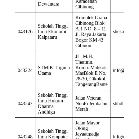
Karadenan
Dewantara
Cibinong
Komplek Graha
Cibinong Blok
Sekolah Tinggi
A.1 NO. 8 – 11
043176
Ilmu Ekonomi
stiek.cibin
Jl. Raya Jakarta
Kalpataru
Bogor KM 43
Cibinon
JL. M.H.
Thamrin,
STMIK Triguna
Komp. Mahkota
043224
info@stmik-t
Utama
MasBlok E No.
28-30, Cikokol,
TangerangBante
Sekolah Tinggi
Jalan Veteran
Ilmu Hukum
043247
No 46 Jembatan
stihdharmaa
Dharma
Merah
Andhiga
Jalan Mayor
Oking
Sekolah Tinggi
Jayaatmadja
043248
Ilmu Komputer
info@stikomb