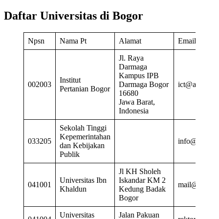
Daftar Universitas di Bogor
Npsn
Nama Pt
Alamat
Email
Jl. Raya
Darmaga
Kampus IPB
Institut
002003
Darmaga Bogor
ict@apps.ipb
Pertanian Bogor
16680
Jawa Barat,
Indonesia
Sekolah Tinggi
Kepemerintahan
033205
info@sgpp.ac
dan Kebijakan
Publik
Jl KH Sholeh
Universitas Ibn
Iskandar KM 2
041001
mail@uika-bo
Khaldun
Kedung Badak
Bogor
Universitas
Jalan Pakuan