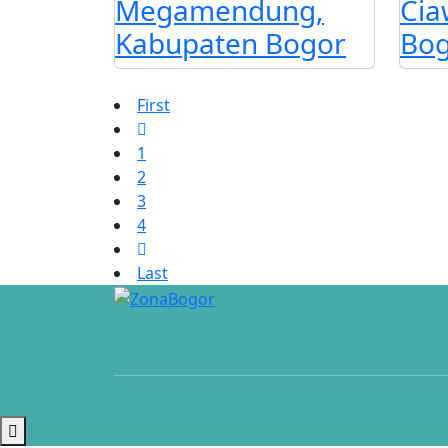
Megamendung,
Cia
Kabupaten Bogor
Bo
First
1
2
3
4
Last