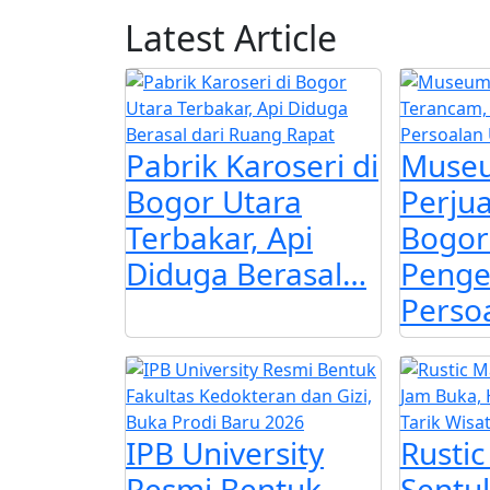
Latest Article
Pabrik Karoseri di
Muse
Bogor Utara
Perju
Terbakar, Api
Bogor
Diduga Berasal…
Pengel
Perso
IPB University
Rustic
Resmi Bentuk
Sentul