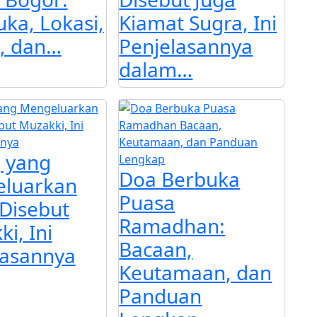
ka, Lokasi,
Kiamat Sugra, Ini
, dan…
Penjelasannya
dalam…
 yang
Doa Berbuka
luarkan
Puasa
 Disebut
Ramadhan:
i, Ini
Bacaan,
lasannya
Keutamaan, dan
Panduan