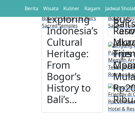
Bogo
Cari
Berita
Wisata
Kuliner
Ragam
Jadwal Shola
Histo
Exploring
Bus
Bali’
Indonesia’s
Pari
Reso
Cultural
Jakar
Mura
Heritage:
Tips
Frien
From
Memi
Cipa
Bogor’s
Mula
an
History to
Rp2
,
Bali’s…
Ribu
i
a