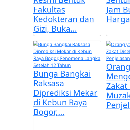
Fakultas
Jam Bu
Kedokteran dan
Harga
Gizi, Buka…
Orang
Bunga Bangkai
Menge
Raksasa
Zakat
Diprediksi Mekar
Muzakk
di Kebun Raya
Penje
Bogor,…