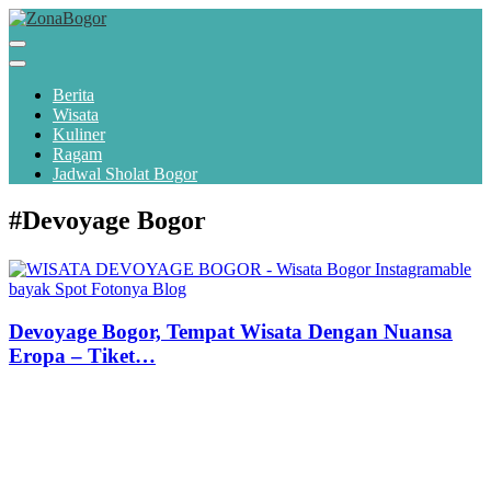
Berita
Wisata
Kuliner
Ragam
Jadwal Sholat Bogor
#Devoyage Bogor
Devoyage Bogor, Tempat Wisata Dengan Nuansa
Eropa – Tiket…