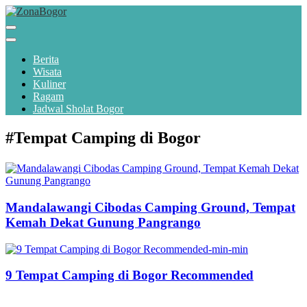
Berita
Wisata
Kuliner
Ragam
Jadwal Sholat Bogor
#Tempat Camping di Bogor
Mandalawangi Cibodas Camping Ground, Tempat
Kemah Dekat Gunung Pangrango
9 Tempat Camping di Bogor Recommended