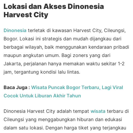
Lokasi dan Akses Dinonesia
Harvest City
Dinonesia
terletak di kawasan Harvest City, Cileungsi,
Bogor. Lokasi ini strategis dan mudah dijangkau dari
berbagai wilayah, baik menggunakan kendaraan pribadi
maupun angkutan umum. Bagi zoners yang dari
Jakarta, perjalanan hanya memakan waktu sekitar 1-2
jam, tergantung kondisi lalu lintas.
Baca Juga :
Wisata Puncak Bogor Terbaru, Lagi Viral
Cocok Untuk Liburan Akhir Tahun
Dinonesia Harvest City adalah tempat
wisata
terbaru di
Cileungsi yang menggabungkan hiburan dan edukasi
dalam satu lokasi. Dengan harga tiket yang terjangkau