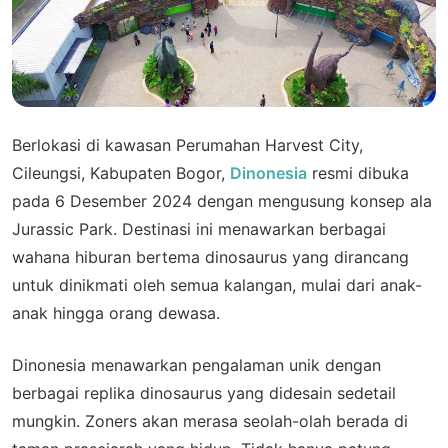
Berlokasi di kawasan Perumahan Harvest City,
Cileungsi, Kabupaten Bogor,
Dinonesia
resmi dibuka
pada 6 Desember 2024 dengan mengusung konsep ala
Jurassic Park. Destinasi ini menawarkan berbagai
wahana hiburan bertema dinosaurus yang dirancang
untuk dinikmati oleh semua kalangan, mulai dari anak-
anak hingga orang dewasa.
Dinonesia menawarkan pengalaman unik dengan
berbagai replika dinosaurus yang didesain sedetail
mungkin. Zoners akan merasa seolah-olah berada di