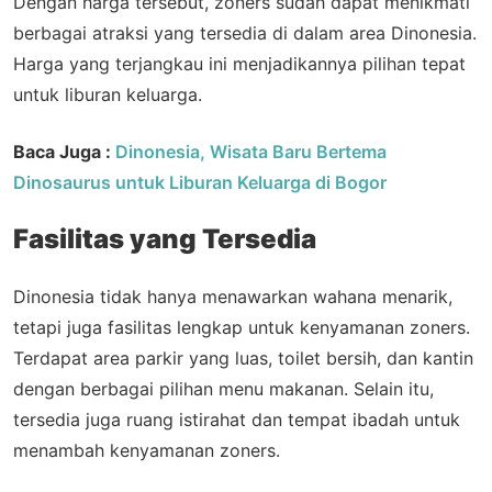
Dengan harga tersebut, zoners sudah dapat menikmati
berbagai atraksi yang tersedia di dalam area Dinonesia.
Harga yang terjangkau ini menjadikannya pilihan tepat
untuk liburan keluarga.
Baca Juga :
Dinonesia, Wisata Baru Bertema
Dinosaurus untuk Liburan Keluarga di Bogor
Fasilitas yang Tersedia
Dinonesia tidak hanya menawarkan wahana menarik,
tetapi juga fasilitas lengkap untuk kenyamanan zoners.
Terdapat area parkir yang luas, toilet bersih, dan kantin
dengan berbagai pilihan menu makanan. Selain itu,
tersedia juga ruang istirahat dan tempat ibadah untuk
menambah kenyamanan zoners.