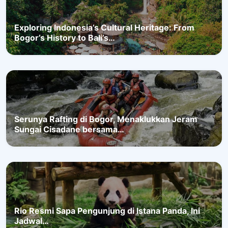
e
a
n
k
g
Exploring Indonesia’s Cultural Heritage: From
,
C
H
Bogor’s History to Bali’s…
i
o
a
t
p
e
u
l
s
P
,
i
R
n
e
g
s
Serunya Rafting di Bogor, Menaklukkan Jeram
g
t
Sungai Cisadane bersama…
i
o
r
r
J
a
a
n
l
K
a
e
n
l
R
u
Rio Resmi Sapa Pengunjung di Istana Panda, Ini
a
a
Jadwal…
y
r