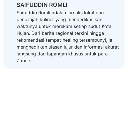
SAIFUDDIN ROMLI
Saifuddin Romli adalah jurnalis lokal dan
penjelajah kuliner yang mendedikasikan
waktunya untuk merekam setiap sudut Kota
Hujan. Dari berita regional terkini hingga
rekomendasi tempat healing tersembunyi, ia
menghadirkan ulasan jujur dan informasi akurat
langsung dari lapangan khusus untuk para
Zoners.