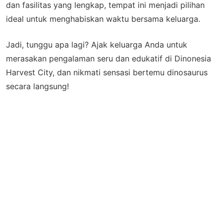
dan fasilitas yang lengkap, tempat ini menjadi pilihan
ideal untuk menghabiskan waktu bersama keluarga.
Jadi, tunggu apa lagi? Ajak keluarga Anda untuk
merasakan pengalaman seru dan edukatif di Dinonesia
Harvest City, dan nikmati sensasi bertemu dinosaurus
secara langsung!